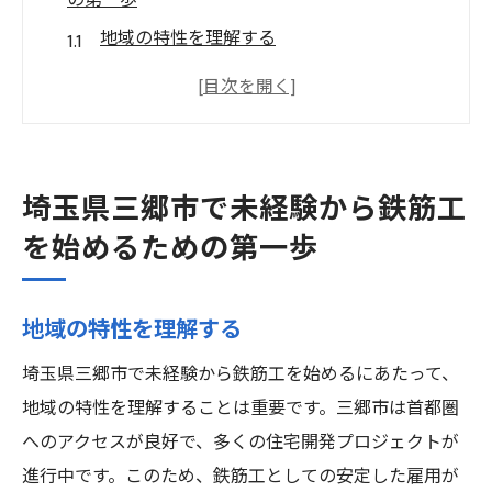
の第一歩
地域の特性を理解する
鉄筋工の基礎知識を身につける
未経験者向けの求人情報を探す
必要な資格やスキルを確認する
応募前に知っておくべきポイント
埼玉県三郷市で未経験から鉄筋工
地域の労働市場動向を把握する
を始めるための第一歩
地域密着型企業が提供する安心の研修制度
新入社員研修の内容と特徴
地域の特性を理解する
現場での実践的なトレーニング
埼玉県三郷市で未経験から鉄筋工を始めるにあたって、
個別指導によるスキルアップ
地域の特性を理解することは重要です。三郷市は首都圏
研修中のサポート体制
へのアクセスが良好で、多くの住宅開発プロジェクトが
地域企業の研修に対する取り組み
進行中です。このため、鉄筋工としての安定した雇用が