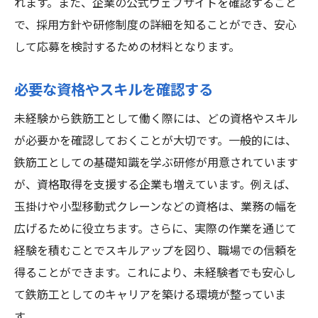
れます。また、企業の公式ウェブサイトを確認すること
自己学習の重要性と方法
で、採用方針や研修制度の詳細を知ることができ、安心
現場での経験を積むポイント
して応募を検討するための材料となります。
フィードバックを受けるメリット
資格取得に向けたステップ
必要な資格やスキルを確認する
技術向上のためのリソース活用
未経験から鉄筋工として働く際には、どの資格やスキル
新たなスキルを身につける絶好のチャンス
が必要かを確認しておくことが大切です。一般的には、
鉄筋工のスキルセットを理解する
鉄筋工としての基礎知識を学ぶ研修が用意されています
技術革新と新スキルの習得
が、資格取得を支援する企業も増えています。例えば、
玉掛けや小型移動式クレーンなどの資格は、業務の幅を
オフラインとオンラインでの学習
広げるために役立ちます。さらに、実際の作業を通じて
スキルアップのための社内外研修
経験を積むことでスキルアップを図り、職場での信頼を
業界トレンドをキャッチアップする
得ることができます。これにより、未経験者でも安心し
スキルを活かしたキャリアの広がり
て鉄筋工としてのキャリアを築ける環境が整っていま
将来にわたるキャリアアップを目指すための道
す。