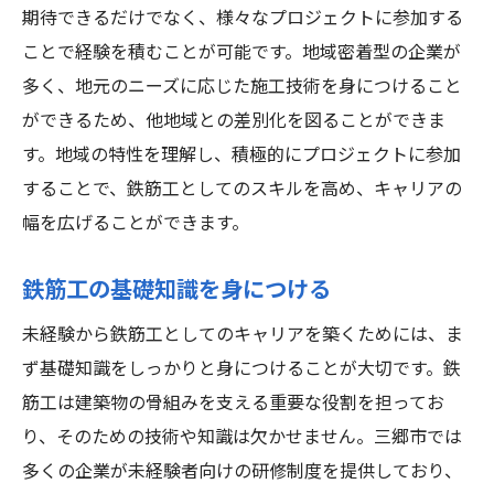
未経験者にやさしい教育環境
期待できるだけでなく、様々なプロジェクトに参加する
未経験者でも安心して成長できる職場環境
ことで経験を積むことが可能です。地域密着型の企業が
職場の安全対策と取り組み
多く、地元のニーズに応じた施工技術を身につけること
ができるため、他地域との差別化を図ることができま
働きやすさを重視した就業環境
す。地域の特性を理解し、積極的にプロジェクトに参加
チームワークを強化する取り組み
することで、鉄筋工としてのスキルを高め、キャリアの
多様な人材が活躍できる環境
幅を広げることができます。
メンター制度によるサポート
成長を実感できるキャリアパス
鉄筋工の基礎知識を身につける
鉄筋工としてのキャリアを築く魅力とは
未経験から鉄筋工としてのキャリアを築くためには、ま
鉄筋工の仕事内容とやりがい
ず基礎知識をしっかりと身につけることが大切です。鉄
専門スキルの習得による成長
筋工は建築物の骨組みを支える重要な役割を担ってお
キャリアの多様な選択肢
り、そのための技術や知識は欠かせません。三郷市では
生活安定につながる高収入
多くの企業が未経験者向けの研修制度を提供しており、