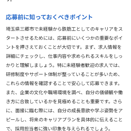
筋
キャリアプランの策定方法
応募前に知っておくべきポイント
長期的なゴール設定
埼玉県三郷市で未経験から鉄筋工としてのキャリアをス
キャリア相談とメンターの活用
タートさせるためには、応募前にいくつかの重要なポイ
昇進に必要な条件と準備
ントを押さえておくことが大切です。まず、求人情報を
キャリアチェンジの可能性
詳細にチェックし、仕事内容や求められるスキルをしっ
かりと理解しましょう。特に未経験者歓迎の求人では、
鉄筋工からの多角的な進路
研修制度やサポート体制が整っていることが多いため、
これらの情報を確認することで安心して応募できます。
また、企業の文化や職場環境を調べ、自分の価値観や働
き方に合致しているかを見極めることも重要です。さら
に、面接に臨む際には、自分の成長意欲や学ぶ姿勢をア
ピールし、将来のキャリアプランを具体的に伝えること
で、採用担当者に強い印象を与えられるでしょう。