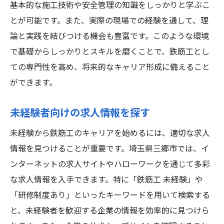
基本的な施工技術や安全管理の知識をしっかりと学ぶこ
将来性のある職業としての展望
とが可能です。また、実際の現場での経験を通して、理
地域社会への貢献と誇り
論と実践を結びつける機会も豊富です。このような環境
開発プロジェクト進行中の三郷市での安定した
で基礎からしっかりとスキルを磨くことで、鉄筋工とし
雇用
ての専門性を高め、将来的なキャリア形成に備えること
進行中の主要プロジェクト一覧
ができます。
プロジェクトがもたらす雇用機会
地域発展と雇用の関係性
未経験者向けの求人情報を探す
プロジェクト参加によるスキル向上
未経験から鉄筋工のキャリアを始めるには、適切な求人
企業と地域住民の連携
情報を見つけることが重要です。埼玉県三郷市では、イ
安定した雇用の確保と維持
ンターネットの求人サイトやハローワークを通じて多彩
な求人情報を入手できます。特に「鉄筋工 未経験」や
未経験からスキルを磨くための具体的なポイン
「研修制度あり」といったキーワードを用いて検索する
ト
と、未経験者を歓迎する企業の情報を効率的に見つけら
トレーニングプログラムの活用法