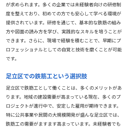
未経験者向けのキャリア相談サービス
が求められます。多くの企業では未経験者向けの研修制
地域発展に貢献足立区の鉄筋工が担うプロジェ
度を整えており、初めての方でも安心して学べる環境が
クトの魅力
提供されています。研修を通じて、基本的な鉄筋の組み
足立区で進行中の主要プロジェクト
方や図面の読み方を学び、実践的なスキルを培うことが
できます。さらに、現場で経験を積むことで、早期にプ
地域発展に寄与する鉄筋工の役割
ロフェッショナルとしての自覚と技術を磨くことが可能
プロジェクトに携わる面白さ
です。
公共事業での鉄筋工の重要性
足立区の未来を築くプロジェクト
足立区での鉄筋工という選択肢
地域住民との関わりとやりがい
足立区で鉄筋工として働くことは、多くのメリットがあ
安定した雇用を目指して足立区での鉄筋工求人
ります。地域の建設需要が高まっている現在、多くのプ
が提供する可能性
ロジェクトが進行中で、安定した雇用が期待できます。
足立区の雇用市場の動向
特に公共事業や民間の大規模開発が盛んな足立区では、
鉄筋工の求人需要が高い理由
鉄筋工の需要がますます高まっています。未経験者でも