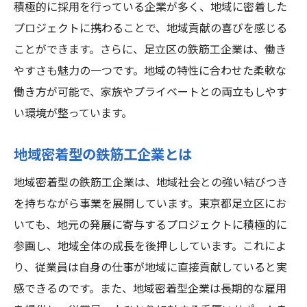
長期的なキャリア形成の可能性
積極的に採用を行っている企業が多く、地域に密着した
安定した雇用環境の魅力
プロジェクトに携わることで、地域貢献の喜びを感じる
ことができます。さらに、足立区の鉄筋工企業は、働き
鉄筋工として生活を支える力
やすさも魅力の一つです。地域の特性に合わせた柔軟な
地域密着型企業で働くメリット
働き方が可能で、家族やプライベートとの両立もしやす
研修充実未経験から鉄筋工としてスキルを磨く
い環境が整っています。
方法
鉄筋工の基礎を学べる研修内容
地域密着型の鉄筋工企業とは
現場での実践的なスキル習得
地域密着型の鉄筋工企業は、地域社会との強い結びつき
未経験者向けの特別プログラム
を持ちながら事業を展開しています。東京都足立区にお
OJTでのスキル向上方法
いても、地元の発展に寄与するプロジェクトに積極的に
技術向上のための外部研修機会
参画し、地域全体の成長を後押ししています。これによ
足立区での研修制度充実の理由
り、従業員は自身の仕事が地域に直接貢献していると実
感できるのです。また、地域密着型企業は長期的な雇用
足立区での新しいキャリア未経験から鉄筋工に