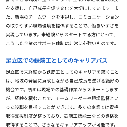
職場のコミュニケーションとチームワーク
を支援し、自己成長を促す文化を大切にしています。ま
長く働ける環境の特徴
た、職場のチームワークを重視し、コミュニケーション
鉄筋工としての未来足立区で未経験者が挑戦す
の取りやすい職場環境を提供することで、働きやすさを
べき理由
実現しています。未経験からスタートする方にとって、
鉄筋工の将来性と展望
こうした企業のサポート体制は非常に心強いものです。
未経験からプロフェッショナルへ
足立区での鉄筋工としてのキャリアパス
足立区での鉄筋工の社会的意義
鉄筋工としての誇りとやりがい
足立区で未経験から鉄筋工としてのキャリアを築くこと
挑戦する価値がある理由
は、地域の発展に貢献しながら自己成長を遂げる絶好の
機会です。初めは現場での基礎作業からスタートします
未来を築く仕事の魅力
が、経験を積むことで、チームリーダーや現場監督とい
った役職を目指すことができます。多くの企業では資格
取得支援制度が整っており、鉄筋工技能士などの資格を
取得することで、さらなるキャリアアップが可能です。