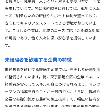
を提供し、従業員一人ひとりに対する手厚いサポートを
なるためのステップ
実現しています。特に未経験者に対しては、職場にスム
鉄筋工になるための最初の一歩
ーズに馴染むための研修やサポート体制が整っており、
未経験者が知っておくべきこと
安心してキャリアをスタートできる環境が整っていま
応募から採用までの流れ
す。こうした企業は、地域のニーズに応じた柔軟な対応
面接でのポイントと対策
が可能であり、働く人々に深い安心感を提供していま
入社後の初期研修内容
す。
鉄筋工としてスタートする心得
未経験者を歓迎する企業の特徴
安心して働ける環境足立区の鉄筋工求人の魅力
とは
未経験者を歓迎する鉄筋工企業では、充実した研修制度
安全対策が整った職場環境
が整備されています。特に東京都足立区の企業では、未
福利厚生制度の充実度
経験者が安心してスキルを身につけられるよう、マンツ
ーマンの指導を行うことが一般的です。さらに、職場で
働きやすさを重視した企業選び
必要な基礎知識から最新の施工技術まで、幅広い技術を
安心して働ける労働環境
習得できる環境が整っています。企業は未経験者の成長