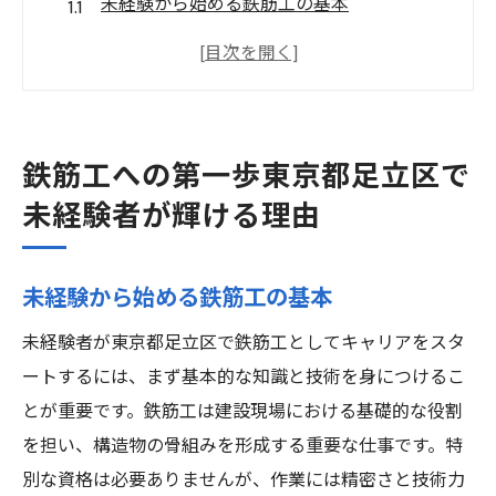
未経験から始める鉄筋工の基本
足立区での鉄筋工という選択肢
地域密着型の鉄筋工企業とは
未経験者を歓迎する企業の特徴
足立区での鉄筋工としてのキャリアパス
鉄筋工への第一歩東京都足立区で
鉄筋工の仕事で得られるスキル
未経験者が輝ける理由
未経験者歓迎足立区で鉄筋工として成長するた
めのサポート体制
未経験から始める鉄筋工の基本
充実した研修制度の内容
未経験者が東京都足立区で鉄筋工としてキャリアをスタ
新人を育てる企業文化
ートするには、まず基本的な知識と技術を身につけるこ
先輩から学ぶ鉄筋工の技術
とが重要です。鉄筋工は建設現場における基礎的な役割
スキルアップのためのサポート内容
を担い、構造物の骨組みを形成する重要な仕事です。特
足立区の鉄筋工企業での成長事例
別な資格は必要ありませんが、作業には精密さと技術力