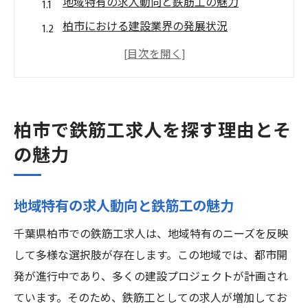
地域特有の求人動向と鉄筋工の魅力
柏市における建設業界の発展状況
住環境と職場環境の魅力を比較する
柏市での安定した収入とキャリア形成
地域密着型企業での働きやすさ
柏市での鉄筋工キャリアの将来性
柏市で鉄筋工求人を探す理由とそ
鉄筋工求人の需要と柏市における職場環境の特
の魅力
徴
柏市の求人市場における鉄筋工の需要
地域特有の求人動向と鉄筋工の魅力
最新の職場環境と企業文化
千葉県柏市での鉄筋工求人は、地域特有のニーズを反映
多様なキャリアパスと成長の可能性
して多様な選択肢が存在します。この地域では、都市開
地域特有の職場環境とそのメリット
発が進行中であり、多くの建設プロジェクトが計画され
技術革新がもたらす職場の変化
ています。そのため、鉄筋工としての求人が増加してお