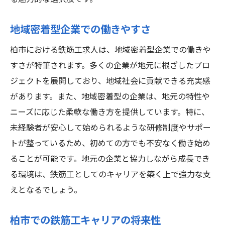
他地域との給与・福利厚生の比較
給与だけでなく福利厚生の重要性
地域密着型企業での働きやすさ
柏市の鉄筋工求人を活用してキャリアアップを
柏市における鉄筋工求人は、地域密着型企業での働きや
目指す
すさが特筆されます。多くの企業が地元に根ざしたプロ
キャリアアップに必要なスキルと心構え
ジェクトを展開しており、地域社会に貢献できる充実感
成功するための具体的な行動計画
があります。また、地域密着型の企業は、地元の特性や
柏市でのキャリアアップ成功事例
ニーズに応じた柔軟な働き方を提供しています。特に、
長期的なキャリアビジョンの構築方法
未経験者が安心して始められるような研修制度やサポー
スキルと経験を活かせるポジションへの転
トが整っているため、初めての方でも不安なく働き始め
職
ることが可能です。地元の企業と協力しながら成長でき
る環境は、鉄筋工としてのキャリアを築く上で強力な支
継続的なキャリアアップを支えるネットワ
えとなるでしょう。
ーク
柏市での鉄筋工キャリアの将来性