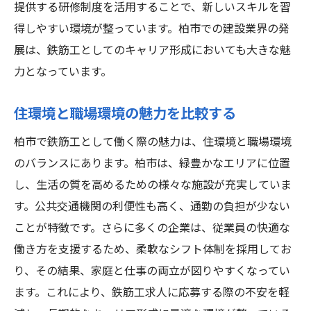
地元でのネットワーク活用法
提供する研修制度を活用することで、新しいスキルを習
求人情報の見つけ方と選び方
得しやすい環境が整っています。柏市での建設業界の発
キャリアチェンジ成功者のインタビュー
展は、鉄筋工としてのキャリア形成においても大きな魅
力となっています。
柏市での転職活動を成功させるコツ
就職活動で押さえておくべきポイント
住環境と職場環境の魅力を比較する
鉄筋工求人で求められるスキルと柏市の企業支
柏市で鉄筋工として働く際の魅力は、住環境と職場環境
援
のバランスにあります。柏市は、緑豊かなエリアに位置
必要とされる基本技能と専門技能
し、生活の質を高めるための様々な施設が充実していま
柏市の企業が提供するスキルアップ支援
す。公共交通機関の利便性も高く、通勤の負担が少ない
現場で活かせるスキルの具体例
ことが特徴です。さらに多くの企業は、従業員の快適な
時代に応じたスキルアップの重要性
働き方を支援するため、柔軟なシフト体制を採用してお
柏市での職業訓練制度の活用法
り、その結果、家庭と仕事の両立が図りやすくなってい
企業ごとのスキル支援プログラムの紹介
ます。これにより、鉄筋工求人に応募する際の不安を軽