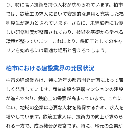
柏市での鉄筋工求人が提供する職場文化
り、特に高い技術を持つ人材が求められています。柏市
未経験でも安心して挑戦できる柏市の鉄筋工求
では、鉄筋工の求人において安定的な雇用と充実した福
人
利厚生が魅力とされています。さらに、未経験者にも優
未経験者向けの研修制度の内容
しい研修制度が整備されており、技術を基礎から学べる
環境が整っています。これにより、鉄筋工としてのキャ
初心者でも安心のサポート体制
リアを始めるには最適な場所と言えるでしょう。
スキルアップを目指せる職場環境
未経験者を積極的に採用する企業の特長
柏市における建設業界の発展状況
柏市での鉄筋工キャリアスタート事例
柏市の建設業界は、特に近年の都市開発計画によって著
鉄筋工求人での初めての一歩を支援する制
しく発展しています。商業施設や高層マンションの建設
度
が進んでおり、鉄筋工の需要が高まっています。これに
柏市の鉄筋工求人で新しいキャリアを始める方
伴い、地域の企業は必要な人材を確保するため、求人を
法
増やしています。鉄筋工求人は、技術力の向上が求めら
鉄筋工としてのキャリアアップのステップ
れる一方で、成長機会が豊富です。特に、地元の企業が