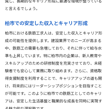
減し、長期的なキャリア形成に最適な環境が整っている
柏市で鉄筋工求人を選ぶ際のポイントと注意点
と言えるでしょう。
求人情報を見る際のチェックポイント
企業選びで重視すべき要素
柏市での安定した収入とキャリア形成
柏市特有の職場環境への適応方法
柏市における鉄筋工求人は、安定した収入とキャリア形
鉄筋工求人選びでよくある失敗と対策
成の可能性を提供します。建設業界でのニーズが高まる
理想の職場を見つけるためのヒント
中、鉄筋工の需要も急増しており、それに伴って給与水
面接でのアピールポイントと注意事項
準も上昇しています。特に柏市内の企業は、新人教育や
柏市における鉄筋工求人の給与と福利厚生の実
スキルアップのための研修制度を充実させており、未経
態
験者でも安心して業務に取り組めます。さらに、資格取
柏市の鉄筋工の平均給与とその比較
得支援制度を利用することで、キャリアアップの道も開
給与体系と昇給システムの理解
け、将来的にはリーダーシップポジションを目指すこと
が可能です。このように柏市での鉄筋工としてのキャリ
福利厚生の充実度とその特徴
アは、安定した生活基盤と職業的な成長を同時に実現す
給与交渉の実践的なアプローチ
る魅力的な選択肢です。