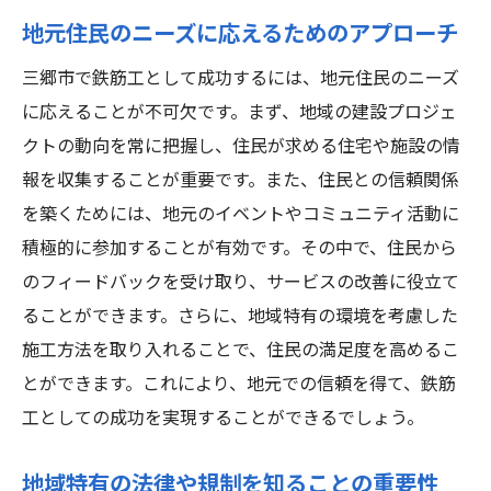
ク
地元住民のニーズに応えるためのアプローチ
鉄筋工のプロジェクト成功に必要なチームワー
三郷市で鉄筋工として成功するには、地元住民のニーズ
クの重要性
に応えることが不可欠です。まず、地域の建設プロジェ
プロジェクトマネジメントにおけるチーム
クトの動向を常に把握し、住民が求める住宅や施設の情
ビルディング
報を収集することが重要です。また、住民との信頼関係
異なる専門性を活かしたチーム編成のコツ
を築くためには、地元のイベントやコミュニティ活動に
役割分担とチーム内コミュニケーションの
積極的に参加することが有効です。その中で、住民から
ポイント
のフィードバックを受け取り、サービスの改善に役立て
成功事例から学ぶチームワークの実践法
ることができます。さらに、地域特有の環境を考慮した
チームのモチベーションを維持するための
施工方法を取り入れることで、住民の満足度を高めるこ
手法
とができます。これにより、地元での信頼を得て、鉄筋
工としての成功を実現することができるでしょう。
リーダーシップとフォロワーシップのバラ
ンス
地域特有の法律や規制を知ることの重要性