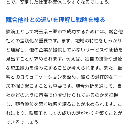
とで、安定した仕事を確保しやすくなるでしょう。
SNSを活用した業界内コミュニケーション
メンターシップで得られる知識と経験
競合他社との違いを理解し戦略を練る
信頼関係を築き鉄筋工で成功するためのコミュ
鉄筋工として埼玉県三郷市で成功するためには、競合他
ニケーション術
社との差別化が重要です。まず、地域の特性をしっかり
顧客との信頼を築くための対話法
と理解し、他の企業が提供していないサービスや価値を
プロジェクトチーム内での効果的なコミュ
見出すことが求められます。例えば、独自の技術や迅速
ニケーション
な施工能力を強みにすることが考えられます。また、顧
客とのコミュニケーションを深め、彼らの潜在的なニー
クライアントニーズを理解するためのヒア
ズを掘り起こすことも重要です。競合分析を通じて、自
リング術
社がどのように市場で位置づけられているのかを把握
フィードバックを活かした仕事の改善策
し、競争優位を築く戦略を練ることが求められます。こ
異文化交流を活かしたグローバルコミュニ
れにより、鉄筋工としての成功の足がかりを築くことが
ケーション
できるでしょう。
緊急時の迅速な対応と情報共有のテクニッ