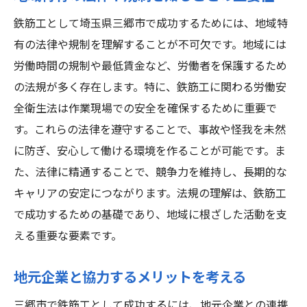
地域特性に応じた鉄筋工としてのキャリアアッ
プの道
鉄筋工として埼玉県三郷市で成功するためには、地域特
有の法律や規制を理解することが不可欠です。地域には
地域特性を活かしたキャリアパスの選択
労働時間の規制や最低賃金など、労働者を保護するため
三郷市における成長分野とキャリアの可能
の法規が多く存在します。特に、鉄筋工に関わる労働安
性
全衛生法は作業現場での安全を確保するために重要で
海外市場進出を視野に入れたスキル取得
す。これらの法律を遵守することで、事故や怪我を未然
キャリアチェンジを成功させるためのステ
に防ぎ、安心して働ける環境を作ることが可能です。ま
ップ
た、法律に精通することで、競争力を維持し、長期的な
地元の専門家と連携したスキルアップ
キャリアの安定につながります。法規の理解は、鉄筋工
新たな市場開拓によるキャリアチャンス
で成功するための基礎であり、地域に根ざした活動を支
える重要な要素です。
地元企業と協力するメリットを考える
三郷市で鉄筋工として成功するには、地元企業との連携