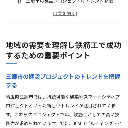
三郷市の建設プロジェクトのトレンドを把
握する
地域の経済動向が鉄筋工に与える影響を分
析する
競合他社との違いを理解し戦略を練る
地域の需要を理解し鉄筋工で成功
地元住民のニーズに応えるためのアプロー
するための重要ポイント
チ
地域特有の法律や規制を知ることの重要性
三郷市の建設プロジェクトのトレンドを把握
地元企業と協力するメリットを考える
する
鉄筋工で成功するためのスキルと資格の獲得法
埼玉県三郷市では、持続可能な建築やスマートシティプ
必要な技術を磨くためのトレーニング法
ロジェクトといった新しいトレンドが注目されていま
鉄筋工に関連する主要な資格とは
す。これらのプロジェクトでは、鉄筋工としての高い技
資格取得がキャリアに与える影響
術力が求められています。特に、BIM（ビルディング・イ
継続的なスキルアップの方法