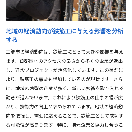
法
地域に根ざしたビジネス展開の秘訣
地元での評判を高めるための戦略
地域の経済動向が鉄筋工に与える影響を分析
ローカルマーケティングの活用法
する
現地採用のメリットとデメリット
三郷市の経済動向は、鉄筋工にとって大きな影響を与え
地元の顧客基盤を築くためのステップ
ます。首都圏へのアクセスの良さから多くの企業が進出
地域特性を活かしたプロジェクトの提案法
し、建設プロジェクトが活発化しています。この状況に
鉄筋工の未来を切り開くためのネットワーク構
より、鉄筋工の需要も増加しているのが現状です。さら
築戦略
に、地域密着型の企業が多く、新しい技術を取り入れる
動きが進んでいます。これにより鉄筋工の仕事の幅が広
業界団体との関係構築の方法
がり、技術力の向上が求められています。地域の経済動
オンラインとオフラインでの人脈作り
向を把握し、需要に応えることで、鉄筋工として成功す
効果的なネットワーキングイベントの活用
る可能性が高まります。特に、地元企業と協力し合うこ
プロフェッショナルネットワークの拡大法