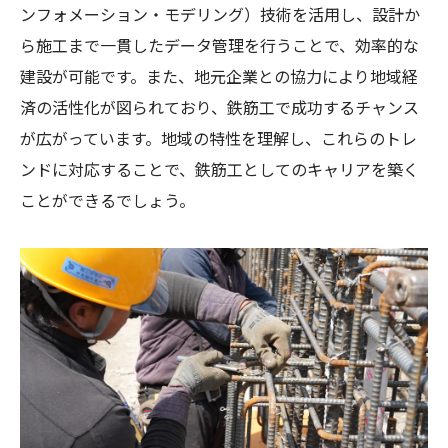
ンフォメーション・モデリング）技術を活用し、設計か
現場で即戦力となる知識の習得方法
ら施工まで一貫したデータ管理を行うことで、効率的な
技術と経験を活かしたプロジェクト参入法
建設が可能です。また、地元企業との協力により地域経
三郷市で鉄筋工として成功するためのコミュニ
済の活性化が図られており、鉄筋工で成功するチャンス
ティの力
が広がっています。地域の特性を理解し、これらのトレ
地元コミュニティとの連携の重要性
ンドに対応することで、鉄筋工としてのキャリアを築く
ことができるでしょう。
地域ネットワークを活用したプロジェクト
参画
地元イベントへの参加で得られるチャンス
コミュニティを通じた情報収集の方法
信頼関係を築くためのコミュニケーション
術
地域社会に貢献する企業活動の例
地域密着型で鉄筋工としてのキャリアを築く方