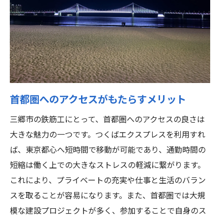
スキルアップのための実践的アプローチ
高収入を支えるリーダーシップ
効率的な作業とチームビルディング
実務経験を活かした資格取得
経験豊富な鉄筋工の事例
首都圏へのアクセスがもたらすメリット
鉄筋工として年収1000万を目指すための実践的
方法
三郷市の鉄筋工にとって、首都圏へのアクセスの良さは
専門的なスキルの向上法
大きな魅力の一つです。つくばエクスプレスを利用すれ
ば、東京都心へ短時間で移動が可能であり、通勤時間の
収入を増やすための効果的な方法
短縮は働く上での大きなストレスの軽減に繋がります。
ネットワークの構築と活用
これにより、プライベートの充実や仕事と生活のバラン
地域の需要を見据えた働き方
スを取ることが容易になります。また、首都圏では大規
新しい技術への対応と習得
模な建設プロジェクトが多く、参加することで自身のス