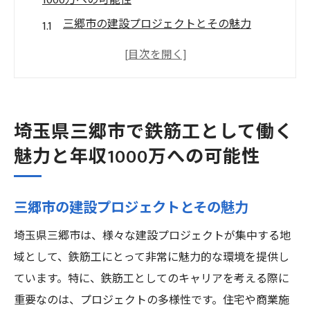
1000万への可能性
三郷市の建設プロジェクトとその魅力
首都圏へのアクセスがもたらすメリット
鉄筋工の需要が高まる背景
地域性がもたらす給与水準の変化
鉄筋工としてのキャリアの魅力
埼玉県三郷市で鉄筋工として働く
年収1000万への道筋とステップ
魅力と年収1000万への可能性
鉄筋工の需要が高い埼玉県三郷市でのキャリア
パス
三郷市の建設プロジェクトとその魅力
初心者から始める鉄筋工のステップ
埼玉県三郷市は、様々な建設プロジェクトが集中する地
経験を積むことで得られるスキル
域として、鉄筋工にとって非常に魅力的な環境を提供し
キャリアアップに必要な資格と教育
ています。特に、鉄筋工としてのキャリアを考える際に
地元企業とのネットワーク構築
重要なのは、プロジェクトの多様性です。住宅や商業施