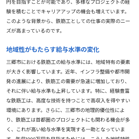
成功を支えたスキルと知識
円を目指すことが可能であり、多様なプロジェクトの経
影響を与えたリーダーシップの役割
験を積むことでキャリアアップの機会も増えています。
このような背景から、鉄筋工としての仕事の実際のニー
困難を乗り越えた秘訣
ズが高まっているのです。
成功事例から学ぶ実践的教訓
埼玉県三郷市で鉄筋工としての将来性と高収入
地域性がもたらす給与水準の変化
の展望
三郷市における鉄筋工の給与水準には、地域特有の要素
今後の建設プロジェクトの見通し
が大きく影響しています。近年、インフラ整備や都市開
地域経済の成長と雇用機会
発の進展により、鉄筋工の需要が急速に増加しており、
技術の進化がもたらす新たな可能性
それに伴い給与水準も上昇しています。特に、経験豊富
高収入を目指すための長期的な戦略
な鉄筋工は、高度な技術を持つことで高収入を得やすい
若手鉄筋工への期待と支援
環境にあります。さらに、三郷市の地理的優位性によ
三郷市での鉄筋工としての未来
り、鉄筋工は首都圏のプロジェクトにも関わる機会が多
く、これが高い給与水準を実現する一助となっていま