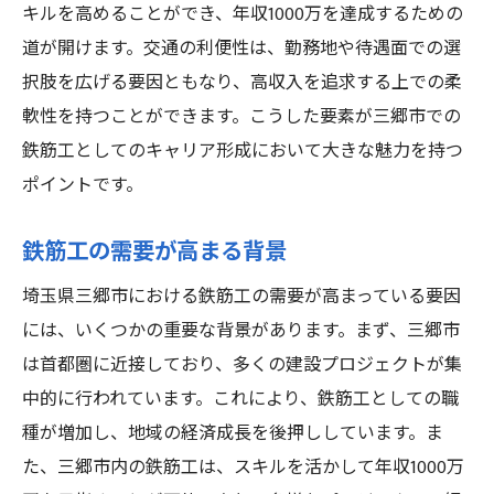
継続的な学びと自己成長
キルを高めることができ、年収1000万を達成するための
三郷市での鉄筋工の仕事内容と収入の現状を探
道が開けます。交通の利便性は、勤務地や待遇面での選
る
択肢を広げる要因ともなり、高収入を追求する上での柔
鉄筋工の具体的な仕事内容
軟性を持つことができます。こうした要素が三郷市での
鉄筋工としてのキャリア形成において大きな魅力を持つ
三郷市における給与水準の現状
ポイントです。
仕事環境と労働条件の魅力
アドバンテージを活かした働き方
鉄筋工の需要が高まる背景
地元の鉄筋工求人情報
埼玉県三郷市における鉄筋工の需要が高まっている要因
収入向上のための取り組み
には、いくつかの重要な背景があります。まず、三郷市
キャリアアップを果たした鉄筋工の実例とその
は首都圏に近接しており、多くの建設プロジェクトが集
成功要因
中的に行われています。これにより、鉄筋工としての職
成功を収めた鉄筋工のストーリー
種が増加し、地域の経済成長を後押ししています。ま
キャリアアップに貢献した要素
た、三郷市内の鉄筋工は、スキルを活かして年収1000万