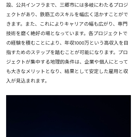
チームワークとコミュニケーションの重要
設、公共インフラまで、三郷市には多岐にわたるプロジ
性
ェクトがあり、鉄筋工のスキルを幅広く活かすことがで
三郷市における鉄筋工の将来性
きます。また、これによりキャリアの幅も広がり、専門
三郷市の鉄筋工が年収1000万を実現するための
技術を磨く絶好の場となっています。各プロジェクトで
ステップ
の経験を積むことにより、年収1000万という高収入を目
収入向上のための具体的な方法
指すためのステップを踏むことが可能になります。プロ
ジェクトが集中する地理的条件は、企業や個人にとって
専門性を高めるための研修と教育
も大きなメリットとなり、結果として安定した雇用と収
高収入を実現するためのキャリア戦略
入が見込まれます。
プロジェクト管理能力の向上
独立や起業の選択肢
実際の成功事例から学ぶ
経験がもたらす鉄筋工のキャリアアップと高収
入の秘訣
経験がもたらす信頼と責任