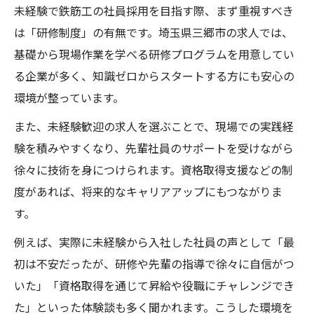
未経験で鉄筋工の社員採用を目指す際、まず重視すべき
未経験から鉄筋工へ転身する求人活用法
は「研修制度」の有無です。埼玉県三郷市の求人では、
鉄筋工社員として未経験からスキルアップ
基礎から現場作業を学べる研修プログラムを用意してい
求人を活用した鉄筋工未経験者の成長事例
る企業が多く、知識ゼロからスタートする方にも安心の
未経験歓迎の鉄筋工求人がもたらす可能性
環境が整っています。
現場作業未経験でも安心の鉄筋工募集情報
また、未経験歓迎の求人を選ぶことで、現場での実践経
未経験者向き鉄筋工求人の研修サポートと
験を積みやすくなり、先輩社員のサポートを受けながら
は
徐々に技術を身につけられます。資格取得支援などの制
現場作業未経験でも安心な社員採用の理由
度があれば、将来的なキャリアアップにもつながりま
鉄筋工未経験歓迎の職場で働く安心感
す。
鉄筋工求人で重視される未経験者支援制度
例えば、実際に未経験から入社した社員の声として「最
未経験から現場作業社員へ安心の転職環境
初は不安だったが、研修や先輩の指導で徐々に自信がつ
埼玉県三郷市で未経験から社員へ転身する秘訣
いた」「資格取得を通じて昇給や役職にチャレンジでき
鉄筋工未経験求人で社員転身を成功させる
た」といった体験談も多く聞かれます。こうした環境を