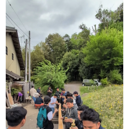
未経験でも資格不要な鉄筋工求人の魅力解
説
鉄筋工未経験者が資格なしで活躍できる理
由
初めての現場作業を支える働きやすさに注目
鉄筋工未経験者が安心できる職場環境の特
徴
現場作業未経験でも働きやすい求人の条件
社員として支え合える鉄筋工の現場づくり
未経験求人で重視したい働きやすさの基準
鉄筋工社員が感じる現場作業の安心ポイン
ト