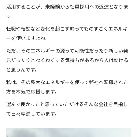
方法
活用することが、未経験から社員採用への近道となりま
未経験から現場作業社員へ転職する心構え
す。
鉄筋工未経験者が社員として評価される要
転職や転勤など変化を起こす時ってものすごくエネルギ
点
ーを使いますよね。
求人選びで未経験社員が重視すべきポイン
ただ、そのエネルギーの源って可能性だったり新しい発
ト
見だったりとわくわくする気持ちがあるから人は動ける
社員採用を目指す未経験者の現場作業準備
と思うんです。
術
私は、その膨大なエネルギーを使って弊社へ転職された
資格ゼロでも応募できる鉄筋工の魅力とは
方を本気で応援します。
未経験求人で資格不要な鉄筋工の働きやす
選んで良かったと思っていただけるそんな会社を目指し
さ
て日々精進しています。
社員採用も目指せる鉄筋工未経験者の特長
鉄筋工求人で資格ゼロから始める安心感