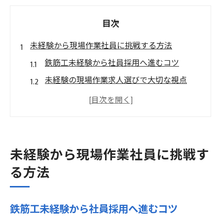
目次
未経験から現場作業社員に挑戦する方法
鉄筋工未経験から社員採用へ進むコツ
未経験の現場作業求人選びで大切な視点
社員として現場作業を始める未経験者向き
ポイント
鉄筋工の求人で未経験が重視される理由
未経験歓迎の現場作業に社員で挑戦する流
未経験から現場作業社員に挑戦す
れ
る方法
鉄筋工求人で広がる新たなキャリアの道
鉄筋工求人で未経験社員が描くキャリア形
鉄筋工未経験から社員採用へ進むコツ
成