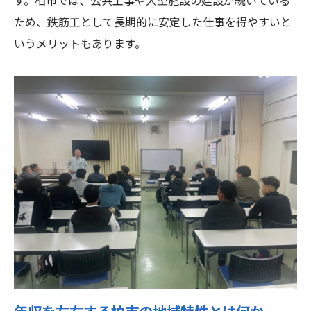
す。柏市では、公共工事や大型施設の建設が続いている
年収はキャリア段階でどう変化するのか
ため、鉄筋工として長期的に安定した仕事を得やすいと
いうメリットもあります。
柏市におけるキャリア別年収モデルを解説
鉄筋工の給与相場と今後のキャリア展望
地域別給与とキャリアアップの関係性
鉄筋工の年収を高める現場の工夫
現場でできる鉄筋工の地域別給与向上策
年収アップに繋がる日々の業務改善ポイン
ト
地域別給与を活かす現場のコミュニケーシ
ョン術
現場経験が年収に与えるプラス要素とは
柏市で実践できる現場の年収アップ事例
柏市で鉄筋工として独立を目指す道