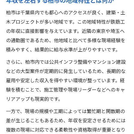
年収を左右する柏市の地域特性とは何か
鉄筋工が柏市で独立を目指す際の地域別給
柏市は千葉県内でも都心へのアクセスが良く、建築・土
与事情
木プロジェクトが多い地域です。この地域特性が鉄筋工
独立で変わる年収と地域別給与の関係性
の年収に直接影響を与えています。近隣の東京や埼玉へ
柏市で独立開業する際に知るべき年収傾向
の通勤圏であるため、他地域と比べて多様な現場経験を
地域別給与相場を意識した独立準備のコツ
積みやすく、結果的に給与水準が上がりやすいです。
経験が独立後の年収に与える影響を検証
さらに、柏市内では公共インフラ整備やマンション建設
などの大型案件が定期的に発生しているため、長期的な
雇用や安定した収入を得やすい環境が整っています。経
験を積むことで、施工管理や現場リーダーなどへのキャ
リアアップも現実的です。
一方で、現場の規模や工期によっては繁忙期と閑散期の
差が生じることもあるため、年収を安定させるためには
複数の現場に対応できる柔軟性や資格取得が重要となり