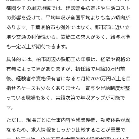
千葉県柏市の地域別給与から分かる傾向
都圏やその周辺地域では、建設需要の高さや生活コスト
年収アップを目指すための地域選びのコツ
の影響を受けて、平均年収が全国平均よりも高い傾向が
経験を活かす鉄筋工の年収アップ術
あります。千葉県柏市も例外ではなく、都市部に近い立
経験を活かした鉄筋工の地域別給与アップ
地や交通の利便性から、鉄筋工の求人が多く、給与水準
法
も一定以上が期待できます。
現場経験が年収に直結する理由を解説
具体的には、柏市周辺の鉄筋工の年収は、経験や資格の
鉄筋工の年収を高める具体的なスキル向上
有無によって幅がありますが、初任給で月給30万円前
策
後、経験者や資格保有者になると月給7070万円以上を目
地域別給与を踏まえたキャリア戦略の立て
指せるケースも少なくありません。賞与や昇給制度が整
方
っている職場も多く、実績次第で年収アップが可能で
柏市で評価される鉄筋工の経験と能力とは
す。
キャリア別に見る鉄筋工の給与相場
ただし、現場ごとに仕事内容や残業時間、勤務体系が異
キャリア別に異なる鉄筋工の地域別給与相
なるため、求人情報をしっかり比較することが重要で
場