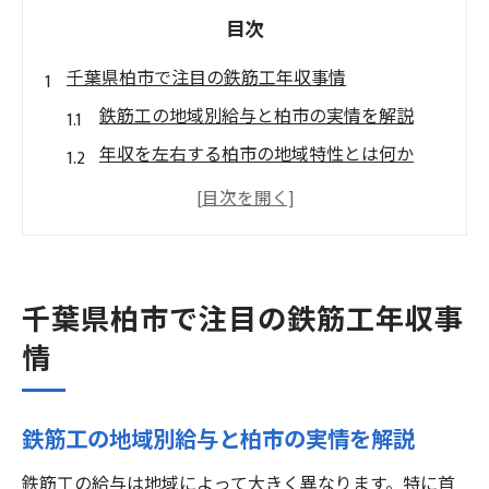
目次
千葉県柏市で注目の鉄筋工年収事情
鉄筋工の地域別給与と柏市の実情を解説
年収を左右する柏市の地域特性とは何か
鉄筋工の年収水準と地域別の違いを比較
地域別給与が柏市で働く鉄筋工に与える影
響
千葉県柏市で鉄筋工が得られる収入の傾向
千葉県柏市で注目の鉄筋工年収事
鉄筋工の地域別給与を深掘り解説
情
鉄筋工の地域別給与が年収に与える影響
地域別の給与水準とその背景を詳しく解説
鉄筋工の地域別給与と柏市の実情を解説
地域によって異なる鉄筋工年収の実態とは
鉄筋工の給与は地域によって大きく異なります。特に首