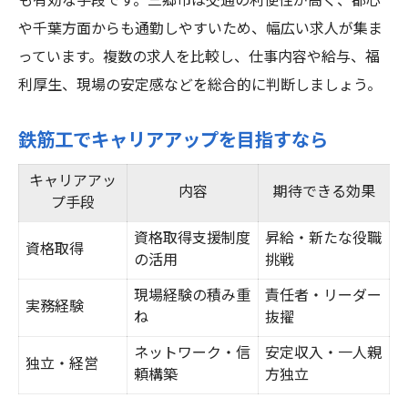
も有効な手段です。三郷市は交通の利便性が高く、都心
や千葉方面からも通勤しやすいため、幅広い求人が集ま
っています。複数の求人を比較し、仕事内容や給与、福
利厚生、現場の安定感などを総合的に判断しましょう。
鉄筋工でキャリアアップを目指すなら
キャリアアッ
内容
期待できる効果
プ手段
資格取得支援制度
昇給・新たな役職
資格取得
の活用
挑戦
現場経験の積み重
責任者・リーダー
実務経験
ね
抜擢
ネットワーク・信
安定収入・一人親
独立・経営
頼構築
方独立