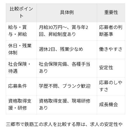
鉄筋勢いのある会社が現場を支える理由
比較ポイン
具体例
重要性
ト
現場環境が選ばれるポイントとは
給与・賞
月給30万円～、賞与年2
応募者の判
快適な現場で働くための条件
与・昇給
回、昇給制度あり
断基準
三郷市の現場が注目されるワケ
休日・残業
経験を活かせる鉄筋工事の仕事選び方
週休2日、残業少なめ
働きやすさ
体制
経験別鉄筋工求人マッチング表
社会保険・
社会保険完備、各種手当
安定性
鉄筋勢いのある会社で活躍する方法
待遇
あり
転職時に重視したい経験の活かし方
応募のしや
応募条件
学歴不問、ブランク歓迎
すさ
三郷市で経験者が求められる理由
経験を評価される現場の特徴
資格取得支
資格取得支援、現場研修
成長機会
援・研修
あり
独立を視野に入れた鉄筋求人の選び方
独立志望者向け鉄筋求人比較表
三郷市で鉄筋工の求人を比較する際は、求人の安定性や