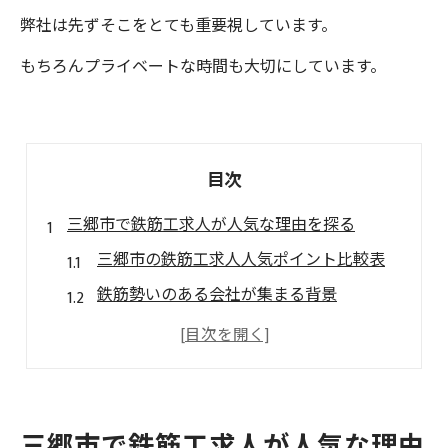
弊社は先ずそこをとても重要視しています。
もちろんプライベートな時間も大切にしています。
目次
三郷市で鉄筋工求人が人気な理由を探る
三郷市の鉄筋工求人人気ポイント比較表
鉄筋勢いのある会社が集まる背景
未経験から始める鉄筋工の魅力
首都圏アクセスが選ばれる理由
安定志向なら三郷市で鉄筋工求人を
勢いのある会社に転職する秘訣とは
三郷市で鉄筋工求人が人気な理由