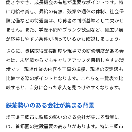
一人親方で年収700万円超を目指す道
働きやすさ、成長機会の有無が重要なポイントです。特
勢いのある会社が独立を後押しする理由
に月給や賞与、昇給の有無、残業や週休の体制、社会保
独立後に役立つスキルと経験とは
険完備などの待遇面は、応募者の判断基準として欠かせ
ません。また、学歴不問やブランク歓迎など、幅広い層
三郷市で独立を叶える求人の探し方
が応募しやすい条件が揃っているかも確認しましょう。
さらに、資格取得支援制度や現場での研修制度がある会
社は、未経験からでもキャリアアップを目指しやすい環
境です。現場作業の内容や工事の規模、現場の安定感も
比較する際のポイントとなります。これらを一覧表で比
較すると、自分に合った求人を見つけやすくなります。
鉄筋勢いのある会社が集まる背景
埼玉県三郷市に鉄筋の勢いのある会社が集まる背景に
は、首都圏の建設需要の高まりがあります。特に三郷市