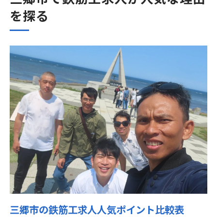
鉄筋勢いのある会社の特徴早見表
を探る
転職成功に導く鉄筋工求人の選び方
勢いのある会社で求められる資質とは
三郷市で勢いのある鉄筋会社に出会う方法
鉄筋工でキャリアアップを目指すなら
鉄筋工で高収入を目指すなら今が狙い目
鉄筋工高収入求人条件比較表
勢いのある会社が高収入を実現できる理由
三郷市で年収アップを目指す方法
鉄筋工の平均月収と実際の違い
月給・日給で選ぶ鉄筋工求人
埼玉県三郷市の現場が注目を集める背景
三郷市の鉄筋工求人人気ポイント比較表
三郷市現場の鉄筋工求人動向一覧