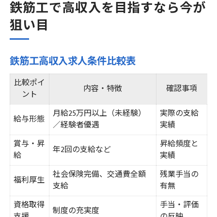
鉄筋工で高収入を目指すなら今が
狙い目
鉄筋工高収入求人条件比較表
比較ポイ
内容・特徴
確認事項
ント
月給25万円以上（未経験）
実際の支給
給与形態
／経験者優遇
実績
賞与・昇
昇給頻度と
年2回の支給など
給
実績
社会保険完備、交通費全額
残業手当の
福利厚生
支給
有無
資格取得
手当・評価
制度の充実度
支援
の反映