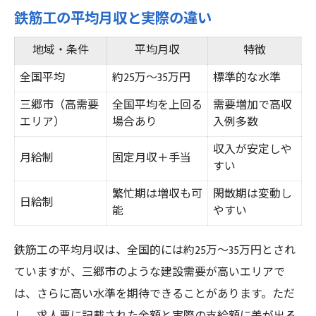
鉄筋工の平均月収と実際の違い
地域・条件
平均月収
特徴
全国平均
約25万〜35万円
標準的な水準
三郷市（高需要
全国平均を上回る
需要増加で高収
エリア）
場合あり
入例多数
収入が安定しや
月給制
固定月収＋手当
すい
繁忙期は増収も可
閑散期は変動し
日給制
能
やすい
鉄筋工の平均月収は、全国的には約25万〜35万円とされ
ていますが、三郷市のような建設需要が高いエリアで
は、さらに高い水準を期待できることがあります。ただ