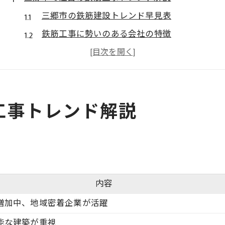
三郷市の鉄筋建設トレンド早見表
鉄筋工事に勢いのある会社の特徴
建設現場で求められる最新動向とは
話題の鉄筋技術を三郷市で体感
現場で活躍する鉄筋工の働き方改革
工事トレンド解説
勢いのある会社を見極める鉄筋業界の視点
勢いのある会社を見極める比較ポイント表
鉄筋業界で注目される成長企業の条件
転職希望者必見の会社選びのコツ
鉄筋工事で信頼される会社の見分け方
内容
建設トレンドを押さえた選択術
増加中、地域密着企業が活躍
鉄筋と建設が生む三郷市の新たな可能性
能な建築が重視