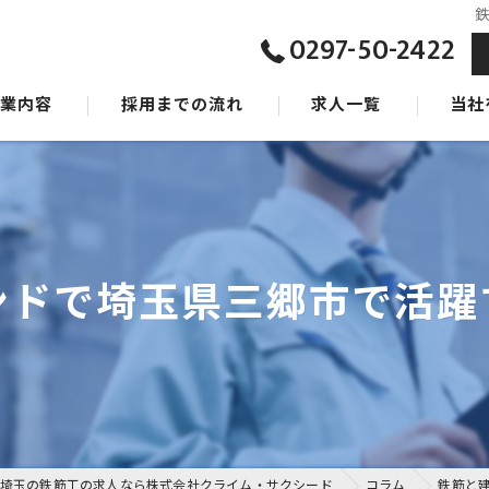
0297-50-2422
事業内容
採用までの流れ
求人一覧
当社
ジョン
東京の
タッフ
茨城の
千葉の
ンドで埼玉県三郷市で活躍
女性
未経験
埼玉の鉄筋工の求人なら株式会社クライム・サクシード
コラム
鉄筋と