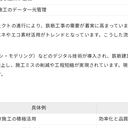
三郷市の鉄筋建設プロジェクト一覧
施工のデータ一元管理
建設と鉄筋が切り開く地域発展の鍵
鉄筋工事を通じた三郷市の未来像
ェクトの進行により、鉄筋工事の需要が着実に高まってい
エネやエコ素材活用がトレンドとなっています。こうした
新時代の建設トレンドと地域活性化
鉄筋会社がもたらす雇用と安定性
鉄筋現場で求められる最新スキルと転職術
ョン・モデリング）などのデジタル技術が導入され、鉄筋
向上し、施工ミスの削減や工程短縮が実現されています。
鉄筋現場で必須のスキル比較表
す。
勢いのある会社が求める人材像
転職成功のための最新スキルアップ法
現場で重宝される資格と実務経験
鉄筋工事でキャリアアップする方法
具体例
地域で話題の鉄筋建設動向を徹底分析
ICT施工の積極活用
効率化と品