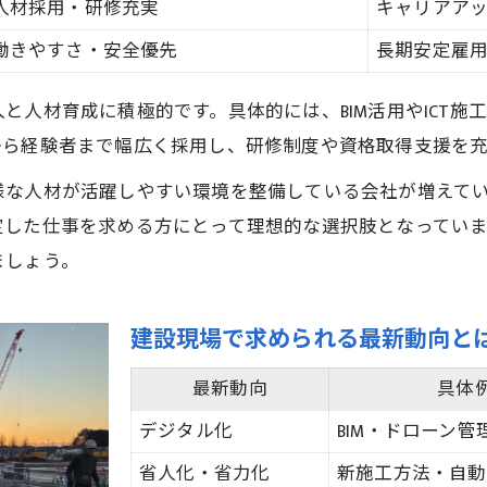
三郷市の建設動向を比較する表
人材採用・研修充実
キャリアア
鉄筋業界で増加する注目案件の傾向
働きやすさ・安全優先
長期安定雇
地域に根差した鉄筋会社の強み
と人材育成に積極的です。具体的には、BIM活用やICT施
建設トレンドが変える現場の働き方
から経験者まで幅広く採用し、研修制度や資格取得支援を
鉄筋工事で話題の最新技術を紹介
様な人材が活躍しやすい環境を整備している会社が増えて
将来性ある鉄筋会社の選び方と注目点
定した仕事を求める方にとって理想的な選択肢となってい
将来性を比較できる鉄筋会社チェック表
ましょう。
勢いのある会社選びで重視すべき視点
鉄筋業界の未来を担う会社の条件
建設現場で求められる最新動向と
建設現場で選ばれる理由を解説
最新動向
具体
転職希望者が注目すべきポイント
デジタル化
BIM・ドローン管
省人化・省力化
新施工方法・自動